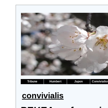
Tribune
Humbert
Japon
Conviviali
convivialis