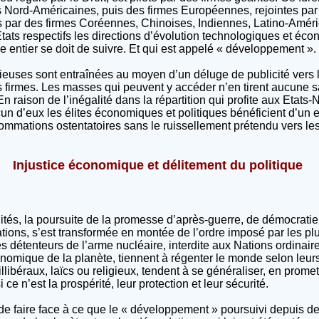
s Nord-Américaines, puis des firmes Européennes, rejointes par
 par des firmes Coréennes, Chinoises, Indiennes, Latino-Amér
Etats respectifs les directions d’évolution technologiques et éc
 entier se doit de suivre. Et qui est appelé « développement ».
rieuses sont entraînées au moyen d’un déluge de publicité ver
 firmes. Les masses qui peuvent y accéder n’en tirent aucune s
En raison de l’inégalité dans la répartition qui profite aux Etats-
un d’eux les élites économiques et politiques bénéficient d’un
ommations ostentatoires sans le ruissellement prétendu vers le
Injustice économique et délitement du politique
ités, la poursuite de la promesse d’après-guerre, de démocratie e
tions, s’est transformée en montée de l’ordre imposé par les plus
s détenteurs de l’arme nucléaire, interdite aux Nations ordinaire
onomique de la planète, tiennent à régenter le monde selon leurs
illibéraux, laïcs ou religieux, tendent à se généraliser, en prom
 ce n’est la prospérité, leur protection et leur sécurité.
de faire face à ce que le « développement » poursuivi depuis d