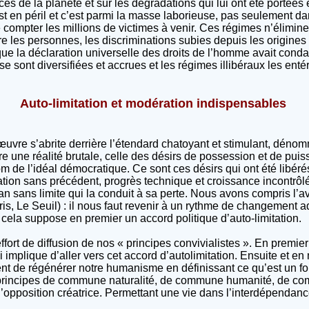
es de la planète et sur les dégradations qui lui ont été portées
 est en péril et c’est parmi la masse laborieuse, pas seulement d
 compter les millions de victimes à venir. Ces régimes n’élimine
tre les personnes, les discriminations subies depuis les origines
que la déclaration universelle des droits de l’homme avait con
se sont diversifiées et accrues et les régimes illibéraux les entér
Auto-limitation et modération indispensables
 l’œuvre s’abrite derrière l’étendard chatoyant et stimulant, dé
e une réalité brutale, celle des désirs de possession et de puiss
m de l’idéal démocratique. Ce sont ces désirs qui ont été libéré
ion sans précédent, progrès technique et croissance incontrôlé
ans limite qui la conduit à sa perte. Nous avons compris l’ave
ris, Le Seuil) : il nous faut revenir à un rythme de changement a
ela suppose en premier un accord politique d’auto-limitation.
fort de diffusion de nos « principes convivialistes ». En premie
i implique d’aller vers cet accord d’autolimitation. Ensuite et 
tent de régénérer notre humanisme en définissant ce qu’est un 
principes de commune naturalité, de commune humanité, de co
 d’opposition créatrice. Permettant une vie dans l’interdépendan