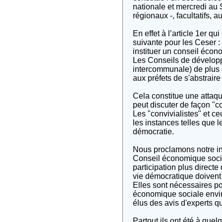
nationale et mercredi au
régionaux -, facultatifs, 
En effet à l’article 1er q
suivante pour les Ceser :
instituer un conseil écon
Les Conseils de développ
intercommunale) de plus 
aux préfets de s'abstraire
Cela constitue une attaque
peut discuter de façon "co
Les "convivialistes" et ce
les instances telles que 
démocratie.
Nous proclamons notre ind
Conseil économique socia
participation plus directe
vie démocratique doivent
Elles sont nécessaires po
économique sociale envir
élus des avis d'experts q
Partout ils ont été à que