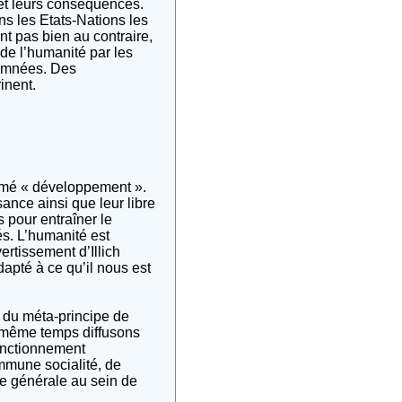
 et leurs conséquences.
ans les Etats-Nations les
nt pas bien au contraire,
 de l’humanité par les
damnées. Des
inent.
nommé « développement ».
ance ainsi que leur libre
s pour entraîner le
s. L’humanité est
rtissement d’Illich
dapté à ce qu’il nous est
r du méta-principe de
en même temps diffusons
fonctionnement
mmune socialité, de
ce générale au sein de