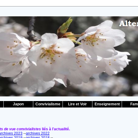
Japon
Convivialisme
Lire et Voir
Enseignement
Fami
ts de vue convivialistes
liés à l'actualité.
archives 2023
--
archives 2022
archives 2019
--
archives 2018
--