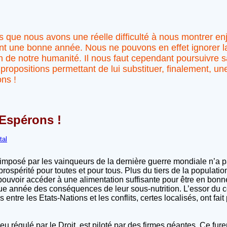
es que nous avons une réelle difficulté à nous montrer 
nt une bonne année. Nous ne pouvons en effet ignorer la
on de notre humanité. Il nous faut cependant poursuivre 
 propositions permettant de lui substituer, finalement, une
ns !
 Espérons !
tal
imposé par les vainqueurs de la dernière guerre mondiale n’a 
rospérité pour toutes et pour tous. Plus du tiers de la populatio
ouvoir accéder à une alimentation suffisante pour être en bonne
 année des conséquences de leur sous-nutrition. L’essor du c
 entre les Etats-Nations et les conflits, certes localisés, ont fait
régulé par le Droit, est piloté par des firmes géantes. Ce fure