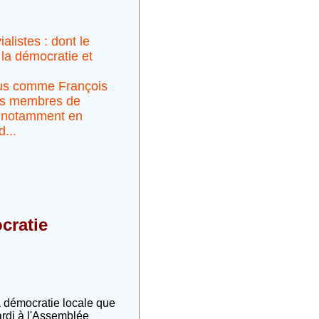
alistes : dont le
 la démocratie et
nnus comme François
 des membres de
t, notamment en
...
cratie
la démocratie locale que
ardi à l'Assemblée