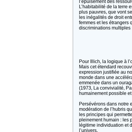
l’épuisement des ressourc
L’habitabilité de la terre
plus pauvres, que vont se
les inégalités de droit en
femmes et les étrangers 
discriminations multiples 
Pour Illich, la logique à
Mais cet étendard recouvr
expression justifiée au no
monde dans une accélérat
emmenée dans un ouragan s
(1973, La convivialité, Pa
humainement possible et c
Persévérons dans notre ef
modération de l’hubris qu
les principes qui permet
pleinement humain : les 
légitime individuation et
l’univers.