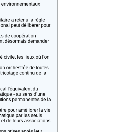
et environnementaux
taire a retenu la règle
ional peut délibérer pour
cs de coopération
ient désormais demander
civile, les lieux où l'on
ion orchestrée de toutes
tricotage continu de la
cal l'équivalent du
atique - au sens d’une
itutions permanentes de la
re pour améliorer la vie
atique par les seuls
et de leurs associations.
ons prises après leur