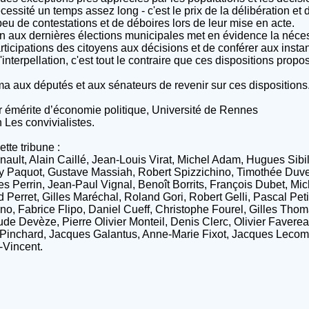
cessité un temps assez long - c'est le prix de la délibération et
peu de contestations et de déboires lors de leur mise en acte.
 aux dernières élections municipales met en évidence la nécessi
ticipations des citoyens aux décisions et de conférer aux insta
interpellation, c'est tout le contraire que ces dispositions propo
aux députés et aux sénateurs de revenir sur ces dispositions
 émérite d’économie politique, Université de Rennes
 Les convivialistes.
tte tribune :
ault, Alain Caillé, Jean-Louis Virat, Michel Adam, Hugues Sibi
ry Paquot, Gustave Massiah, Robert Spizzichino, Timothée Duve
 Perrin, Jean-Paul Vignal, Benoît Borrits, François Dubet, Mic
Perret, Gilles Maréchal, Roland Gori, Robert Gelli, Pascal Peti
o, Fabrice Flipo, Daniel Cueff, Christophe Fourel, Gilles Thom
ude Devèze, Pierre Olivier Monteil, Denis Clerc, Olivier Faverea
 Pinchard, Jacques Galantus, Anne-Marie Fixot, Jacques Lecom
-Vincent.