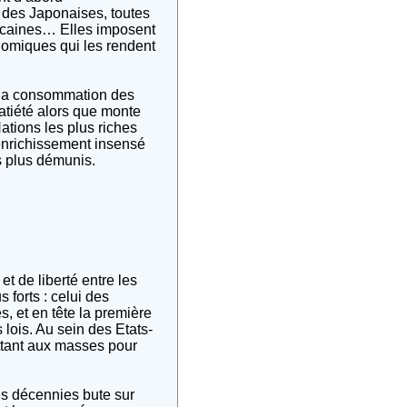
 des Japonaises, toutes
icaines… Elles imposent
onomiques qui les rendent
s la consommation des
atiété alors que monte
Nations les plus riches
 enrichissement insensé
s plus démunis.
t de liberté entre les
 forts : celui des
s, et en tête la première
 lois. Au sein des Etats-
ettant aux masses pour
es décennies bute sur