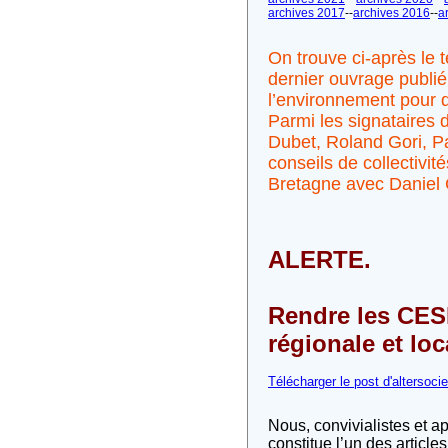
archives 2017
--
archives 2016
--
a
On trouve ci-après le t
dernier ouvrage publié 
l’environnement pour 
Parmi les signataires
Dubet, Roland Gori, Pa
conseils de collectiv
Bretagne avec Daniel C
ALERTE.
Rendre les CESE
régionale et loc
Télécharger le post d'altersocie
Nous, convivialistes et a
constitue l’un des articl