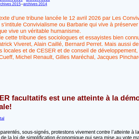
rchives 2015
--
archives 2014
exte d’une tribune lancée le 12 avril 2026 par Les Convivi
s’intitule Convivialisme ou Barbarie qui vive à préserver
que vive un véritable humanisme.
 de cette tribune des sociologues et essayistes bien co
trick Viveret, Alain Caillé, Bernard Perret. Mais aussi
ités locales et de CESER et de conseil de développemen
ueff, Michel Renault, Gilles Maréchal, Jacques Pinchard
R facultatifs est une atteinte à la démo
ale!
tal
pparentés, sous-signés, protestons vivement contre l’atteinte à 
es de la loi de simplification économique qui sera mise au vote m