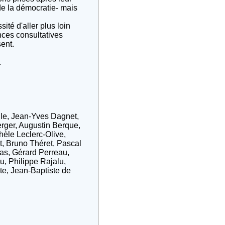
 de la démocratie- mais
té d'aller plus loin
nces consultatives
sent.
.
lle, Jean-Yves Dagnet,
rger, Augustin Berque,
hèle Leclerc-Olive,
t, Bruno Théret, Pascal
as, Gérard Perreau,
u, Philippe Rajalu,
te, Jean-Baptiste de