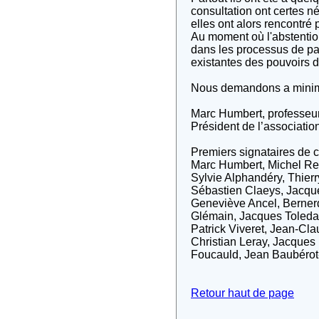
consultation ont certes né
elles ont alors rencontré 
Au moment où l'abstention
dans les processus de par
existantes des pouvoirs d'
Nous demandons a minima 
Marc Humbert, professeur
Président de l’association
Premiers signataires de ce
Marc Humbert, Michel Ren
Sylvie Alphandéry, Thier
Sébastien Claeys, Jacques
Geneviève Ancel, Bernerd 
Glémain, Jacques Toledan
Patrick Viveret, Jean-Cla
Christian Leray, Jacques
Foucauld, Jean Baubérot
Retour haut de page