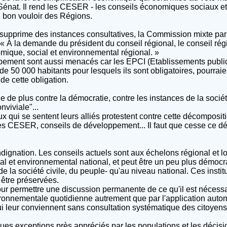
 Sénat. Il rend les CESER - les conseils économiques sociaux 
au bon vouloir des Régions.
ui supprime des instances consultatives, la Commission mixte pari
 « À la demande du président du conseil régional, le conseil rég
omique, social et environnemental régional. »
ement sont aussi menacés car les EPCI (Etablissements publi
de 50 000 habitants pour lesquels ils sont obligatoires, pourra
 de cette obligation.
 de plus contre la démocratie, contre les instances de la société 
nviviale"...
ux qui se sentent leurs alliés protestent contre cette décomposit
les CESER, conseils de développement... Il faut que cesse ce dé
ignation. Les conseils actuels sont aux échelons régional et lo
l et environnemental national, et peut être un peu plus démocr
 de la société civile, du peuple- qu'au niveau national. Ces inst
 être préservées.
ur permettre une discussion permanente de ce qu'il est nécessai
onnementale quotidienne autrement que par l'application autom
ui leur conviennent sans consultation systématique des citoyens 
lques exceptions près appréciés par les populations et les décisi